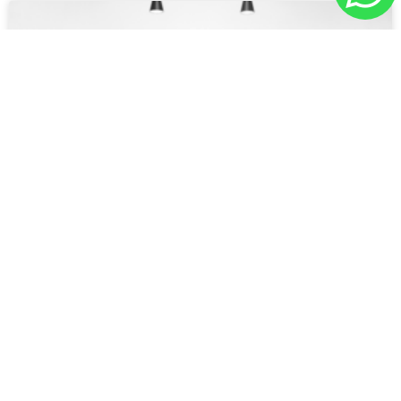
Start-up e investimenti: come e da chi
ottenerli
Start-up e investimenti: vediamo insieme le
regole per ottenere e da chi ottenere
finanziamenti per la tua società.