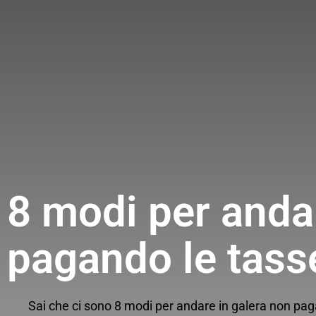
8 modi per anda
pagando le tass
Sai che ci sono 8 modi per andare in galera non p