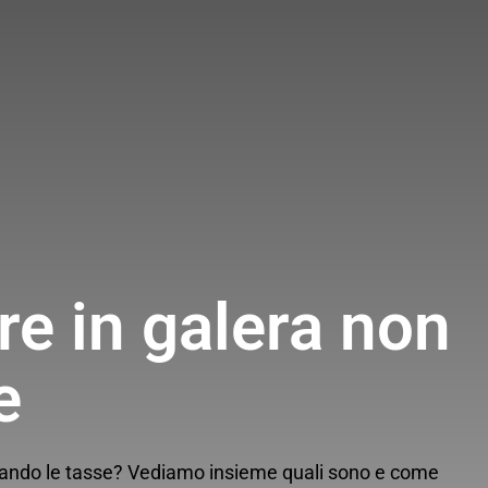
re in galera non
e
agando le tasse? Vediamo insieme quali sono e come