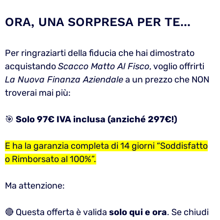
ORA, UNA SORPRESA PER TE...
Per ringraziarti della fiducia che hai dimostrato
acquistando
Scacco Matto Al Fisco
, voglio offrirti
La Nuova Finanza Aziendale
a un prezzo che NON
troverai mai più:
🎯
Solo 97€ IVA inclusa (anziché 297€!)
E ha la garanzia completa di 14 giorni “Soddisfatto
o Rimborsato al 100%”.
Ma attenzione:
🔴 Questa offerta è valida
solo qui e ora
. Se chiudi