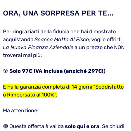
ORA, UNA SORPRESA PER TE...
Per ringraziarti della fiducia che hai dimostrato
acquistando
Scacco Matto Al Fisco
, voglio offrirti
La Nuova Finanza Aziendale
a un prezzo che NON
troverai mai più:
🎯
Solo 97€ IVA inclusa (anziché 297€!)
E ha la garanzia completa di 14 giorni “Soddisfatto
o Rimborsato al 100%”.
Ma attenzione:
🔴 Questa offerta è valida
solo qui e ora
. Se chiudi