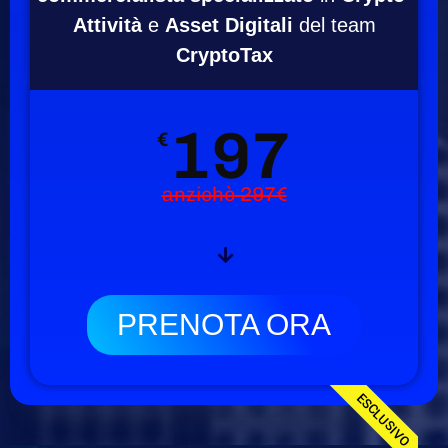
Attività
e
Asset Digitali
del team
CryptoTax
197
€
anzichè 297€
PRENOTA ORA
ESCLUSIVO